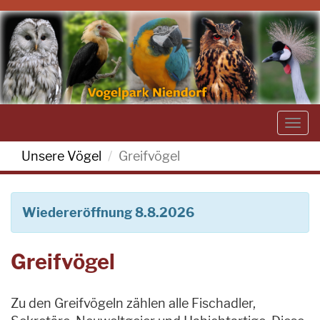
Togg
navi
Unsere Vögel
Greifvögel
Wiedereröffnung 8.8.2026
Greifvögel
Zu den Greifvögeln zählen alle Fischadler,