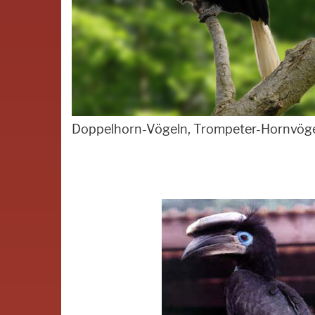
Doppelhorn-Vögeln, Trompeter-Hornvöge